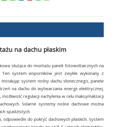
tażu na dachu płaskim
kowa służąca do montażu paneli fotowoltaicznych na
h. Ten system wsporników jest zwykle wykonany z
. Instalując system nośny dachu słonecznego, panele
rzeń na dachu do wytwarzania energii elektrycznej.
możliwość regulacji nachylenia w celu maksymalizacji
ji dachowych. Solarne systemy nośne dachowe można
ach spadzistych.
, odpowiedni do pokryć dachowych płaskich. System
 ocynkowanego kanału ze stali C i innych elementów,