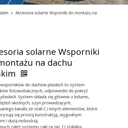
skim
»
Akcesoria solarne Wsporniki do montażu na
esoria solarne Wsporniki
montażu na dachu
skim
wsporników do dachów płaskich to system
ków fotowoltaicznych, odpowiedni do pokryć
płaskich. System składa się głównie z kolumn,
stężeń ukośnych, szyn prowadzących,
anego kanału ze stali C i innych elementów, które
eryzują się prostą konstrukcją, wygodnym
m i dużą nośnością.
ych zalet systemu zalicza się: 1) stabilną