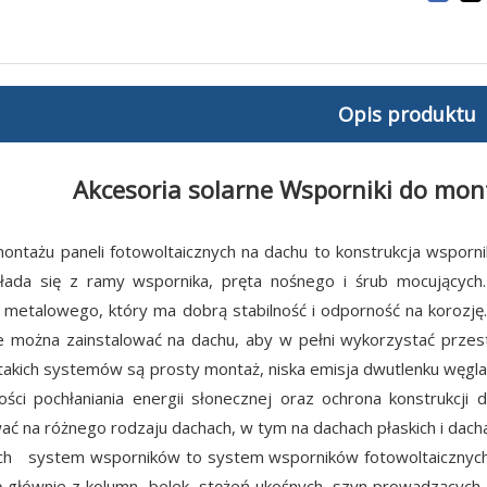
Opis produktu
Akcesoria solarne Wsporniki do mon
ntażu paneli fotowoltaicznych na dachu to konstrukcja wsporni
kłada się z ramy wspornika, pręta nośnego i śrub mocującyc
 metalowego, który ma dobrą stabilność i odporność na korozję
e można zainstalować na dachu, aby w pełni wykorzystać przest
takich systemów są prosty montaż, niska emisja dwutlenku węgla, 
ości pochłaniania energii słonecznej oraz ochrona konstrukc
ć na różnego rodzaju dachach, w tym na dachach płaskich i dach
ach system wsporników to system wsporników fotowoltaicznych
ę głównie z kolumn, belek, stężeń ukośnych, szyn prowadzących,