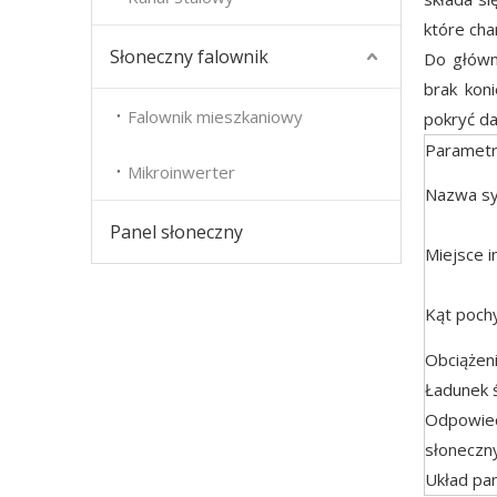
które cha
Słoneczny falownik
Do główny
brak kon
Falownik mieszkaniowy
pokryć da
Parametr
Mikroinwerter
Nazwa s
Panel słoneczny
Miejsce in
Kąt pochy
Obciążen
Ładunek 
Odpowied
słoneczn
Układ pa