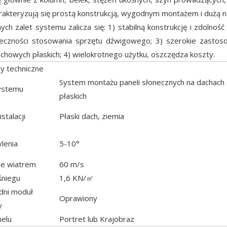
rakteryzują się prostą konstrukcją, wygodnym montażem i dużą n
ch zalet systemu zalicza się: 1) stabilną konstrukcję i zdolność
ieczności stosowania sprzętu dźwigowego; 3) szerokie zastos
chowych płaskich; 4) wielokrotnego użytku, oszczędza koszty.
y techniczne
System montażu paneli słonecznych na dachach
ystemu
płaskich
stalacji
Płaski dach, ziemia
lenia
5-10°
ie wiatrem
60 m/s
śniegu
1,6 KN/㎡
ni moduł
Oprawiony
y
nelu
Portret lub Krajobraz