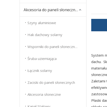
Akcesoria do paneli słonecznych
Szyny aluminiowe
Hak dachowy solarny
Wsporniki do paneli słonecznych
System mo
Śruba uziemiająca
dachu. S
materiału
Łącznik solarny
słoneczn
Zaletami 
Zaciski do paneli słonecznych
efektywn
zastosowa
Akcesoria słoneczne
Płaski d
Kanał Stalowy
składa si