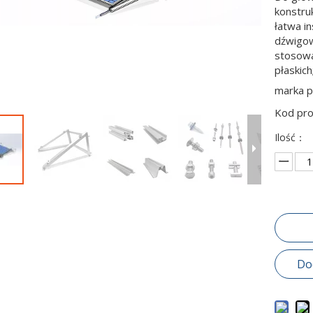
konstru
łatwa in
dźwigow
stosowa
płaskic
marka 
Kod pr
Ilość：
Do