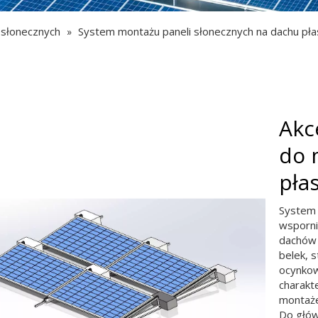
 słonecznych
System montażu paneli słonecznych na dachu pła
»
Akc
do 
pła
System 
wsporni
dachów 
belek, 
ocynkow
charakt
montaże
Do główn