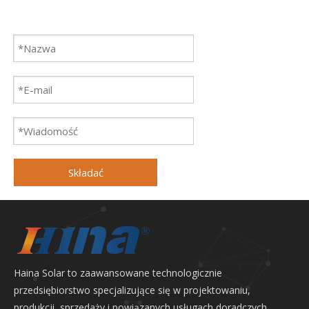
Składać
Haina Solar to zaawansowane technologicznie
przedsiębiorstwo specjalizujące się w projektowaniu,
produkcji, sprzedaży i powiązanych usługach doradczych