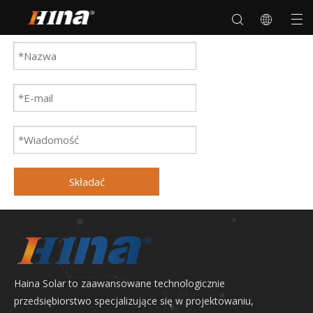
Składać
Haina Solar to zaawansowane technologicznie
przedsiębiorstwo specjalizujące się w projektowaniu,