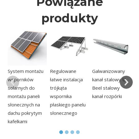
Powiązane
produkty
Q
mo
s
Śr
do
System montażu
Regulowane
Galwanizowany
wsporników
łatwe instalacja
kanał stalowy U
solarnych do
trójkąta
Beel stalowy
montażu paneli
wspornika
kanał rozpórki
słonecznych na
płaskiego panelu
dachu pokrytym
słonecznego
kafelkami