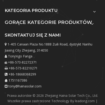
KATEGORIA PRODUKTU
GORĄCE KATEGORIE PRODUKTÓW
SKONTAKTUJ SIĘ Z NAMI
1-405 Canaan Plaza No.1888 Zuili Road, dystrykt Nanhu

Jiaxing City Zhejiang, 314050
Tony’ego Fanga

+86-573-82272371

+86-573-82210271

+86-18668368299

1751167386

tony@hainasolar.com

Prawa autorskie ©
2026
Zhejiang Haina Solar Tech Co., Ltd.
Wszelkie prawa zastrzeżone Technology By
leadong.com
|