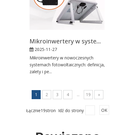
Mikroinwertery w systemach montażu fotowoltaicznego
2025-11-27
Mikroinwertery w nowoczesnych
systemach fotowoltaicznych: definicja,
zalety i pe...
1
2
3
4
...
19
»
Łącznie19stron Idź do strony
OK