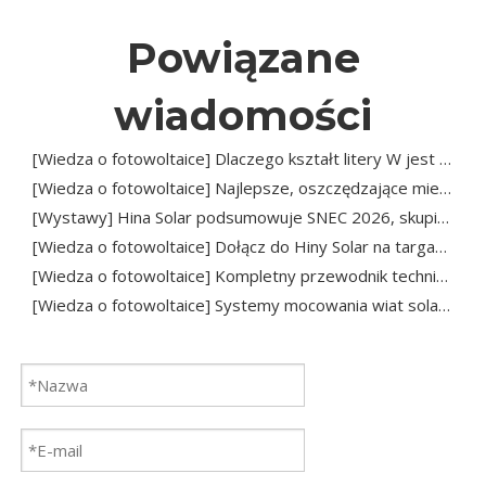
Powiązane
wiadomości
[
Wiedza o fotowoltaice
]
Dlaczego kształt litery W jest preferowanym wyborem komercyjnym
[
Wiedza o fotowoltaice
]
Najlepsze, oszczędzające miejsce rozwiązanie solarne dla parkingów komercyjnych
[
Wystawy
]
Hina Solar podsumowuje SNEC 2026, skupiając się na zaawansowanej infrastrukturze fotowoltaicznej
[
Wiedza o fotowoltaice
]
Dołącz do Hiny Solar na targach PV POWER EXPO 2026: Redefiniowanie infrastruktury fotowoltaicznej w Szanghaju
[
Wiedza o fotowoltaice
]
Kompletny przewodnik techniczny po systemach mocowania wiat solarnych: zwrot z inwestycji, inżynieria materiałowa i trendy branżowe na rok 2026
[
Wiedza o fotowoltaice
]
Systemy mocowania wiat solarnych: projektowanie konstrukcyjne, zastosowania i przyszłe trendy