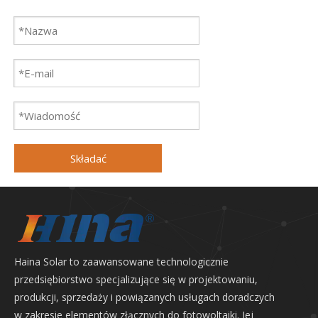
Składać
Haina Solar to zaawansowane technologicznie
przedsiębiorstwo specjalizujące się w projektowaniu,
produkcji, sprzedaży i powiązanych usługach doradczych
w zakresie elementów złącznych do fotowoltaiki. Jej