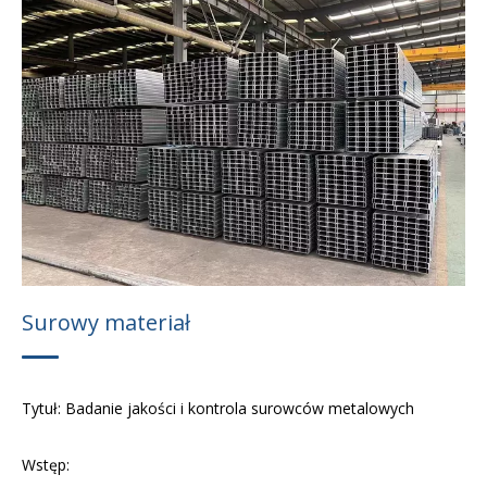
Szyny aluminiowe
Pale spiralne
C Stal kanałowa
Łącznik solarny
Kontrola jakości
Surowy materiał
Tytuł: Badanie jakości i kontrola surowców metalowych
Wstęp: