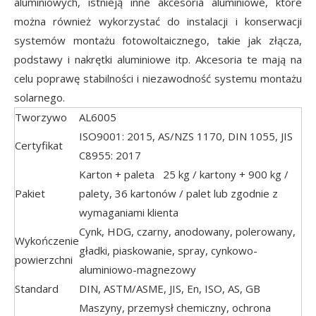
aluminiowych, istnieją inne akcesoria aluminiowe, które
można również wykorzystać do instalacji i konserwacji
systemów montażu fotowoltaicznego, takie jak złącza,
podstawy i nakrętki aluminiowe itp. Akcesoria te mają na
celu poprawę stabilności i niezawodność systemu montażu
solarnego.
Tworzywo
AL6005
ISO9001: 2015, AS/NZS 1170, DIN 1055, JIS
Certyfikat
C8955: 2017
Karton + paleta 25 kg / kartony + 900 kg /
Pakiet
palety, 36 kartonów / palet lub zgodnie z
wymaganiami klienta
Cynk,
HDG, czarny, anodowany, polerowany,
Wykończenie
gładki, piaskowanie, spray, cynkowo-
powierzchni
aluminiowo-magnezowy
Standard
DIN, ASTM/ASME, JIS, En, ISO, AS, GB
Maszyny, przemysł chemiczny, ochrona