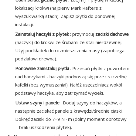
lokalizacji krokwi (najpierw Mark Rafters z
wyszukiwarką stadn). Zapisz płytki do ponownej
instalacji.
Zainstaluj haczyki z płytek
: przymocuj
zaciski dachowe
(haczyki) do krokwi ze śrubami ze stali nierdzewnej.
Użyj podkładek do rozmieszczenia masy (zapobiega
podziałowi drewna).
Ponownie zainstaluj płytki
: Przesuń płytki z powrotem
nad haczykami - haczyki podnoszą się przez szczelinę
kafelki (bez wymuszania!). Nałóż uszczelniacz wokół
podstawy haczyka, aby zatrzymać wycieki.
Ustaw szyny i panele
: Dodaj szyny do haczyków, a
następnie zaciskać panele z krawędzi/średnie ciaski.
Dokręć zaciski do 7–9 N · m (dolny moment obrotowy
= brak uszkodzenia płytek).