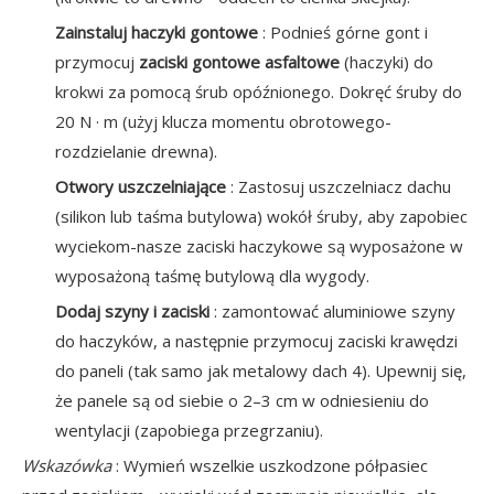
Zainstaluj haczyki gontowe
: Podnieś górne gont i
przymocuj
zaciski gontowe asfaltowe
(haczyki) do
krokwi za pomocą śrub opóźnionego. Dokręć śruby do
20 N · m (użyj klucza momentu obrotowego-
rozdzielanie drewna).
Otwory uszczelniające
: Zastosuj uszczelniacz dachu
(silikon lub taśma butylowa) wokół śruby, aby zapobiec
wyciekom-nasze zaciski haczykowe są wyposażone w
wyposażoną taśmę butylową dla wygody.
Dodaj szyny i zaciski
: zamontować aluminiowe szyny
do haczyków, a następnie przymocuj zaciski krawędzi
do paneli (tak samo jak metalowy dach 4). Upewnij się,
że panele są od siebie o 2–3 cm w odniesieniu do
wentylacji (zapobiega przegrzaniu).
Wskazówka
: Wymień wszelkie uszkodzone półpasiec