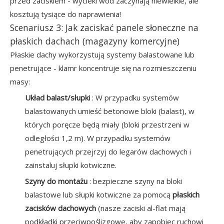
przed zaciskiem - wycieki wód zaczynają niewielkie, ale
kosztują tysiące do naprawienia!
Scenariusz 3: Jak zaciskać panele słoneczne na
płaskich dachach (magazyny komercyjne)
Płaskie dachy wykorzystują systemy balastowane lub
penetrujące - klamr koncentruje się na rozmieszczeniu
masy:
Układ balast/słupki
: W przypadku systemów
balastowanych umieść betonowe bloki (balast), w
których poręcze będą miały (bloki przestrzeni w
odległości 1,2 m). W przypadku systemów
penetrujących przejrzyj do legarów dachowych i
zainstaluj słupki kotwiczne.
Szyny do montażu
: bezpieczne szyny na bloki
balastowe lub słupki kotwiczne za pomocą
płaskich
zacisków dachowych
(nasze zaciski al-flat mają
podkładki przeciwpoślizgowe, aby zapobiec ruchowi