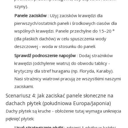
szyny).
Panele zacisków
: Użyj zacisków krawędzi dla
pierwszych/ostatnich paneli i środkowych ciasów dla
wspólnych krawędzi. Panele przechylne do 15–20 °
(dla płaskich dachów) w celu spuszczenia wody
deszczowej - woda w stosunku do paneli.
Sprawdź podnoszenie napojów
: Dodaj strażników
krawędzi (odchylenie wiatru) do obwodu tablicy -
krytyczny dla stref huraganu (np. Floryda, Karaiby).
Nasi strażnicy wiatrowi pracują ze wszystkimi naszymi
zaciskami.
Scenariusz 4: Jak zaciskać panele słoneczne na
dachach płytek (południowa Europa/Japonia)
Dachy płytek są kruche - obłożenie tutaj wymaga uniknięcia
pęknięć płytek:
Usuń strategicznie płytki
: zdejmij 1 płytkę w każdej