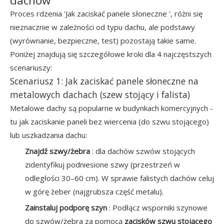
dachów
Proces rdzenia 'Jak zaciskać panele słoneczne ', różni się
nieznacznie w zależności od typu dachu, ale podstawy
(wyrównanie, bezpieczne, test) pozostają takie same.
Poniżej znajdują się szczegółowe kroki dla 4 najczęstszych
scenariuszy:
Scenariusz 1: Jak zaciskać panele słoneczne na
metalowych dachach (szew stojący i falista)
Metalowe dachy są popularne w budynkach komercyjnych -
tu jak zaciskanie paneli bez wiercenia (do szwu stojącego)
lub uszkadzania dachu:
Znajdź szwy/żebra
: dla dachów szwów stojących
zidentyfikuj podniesione szwy (przestrzeń w
odległości 30–60 cm). W sprawie falistych dachów celuj
w górę żeber (najgrubsza część metalu).
Zainstaluj podporę szyn
: Podłącz wsporniki szynowe
do szwów/żebra za pomocą
zacisków szwu stojącego