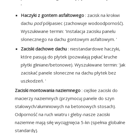
'
Haczyki z gontem asfaltowego
: zacisk na krokwi
dachu
pod
półpasiec (zachowuje wodoodporność).
Wyszukiwane termin: 'Instalacja zacisku panelu
słonecznego na dachu gontowym asfaltowym. '
Zaciski dachowe dachu
: niestandardowe haczyki,
które pasują do płytek (pozwalają pękać kruche
płytki gliniane/betonowe). Wyszukiwane termin: 'Jak
zaciskać panele słoneczne na dachu płytek bez
uszkodzeń. '
Zaciski montowania naziemnego
: ciężkie zaciski do
macierzy naziemnych (przymocuj panele do szyn
stalowych/aluminiowych na betonowych stosach).
Odporność na ruch wiatru i gleby-nasze zaciski
naziemne mają siłę wyciągnięcia 5-kn (spełnia globalne
standardy).