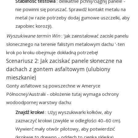
Stabilność testowa
: delikatnie pchnij/ciągnij panele -
nie powinni się poruszać. Sprawdź kontakt metalu na
metal (w razie potrzeby dodaj gumowe uszczelki, aby
zapobiec korozji).
Wyszukiwane termin Win
: 'Jak zainstalować zaciski panelu
słonecznego na terenie falistym metalowym dachu '-ten
krok po kroku obejmuje dokładną potrzebę!
Scenariusz 2: Jak zaciskać panele słoneczne na
dachach z gontem asfaltowym (ulubiony
mieszkanie)
Gonty asfaltowe są powszechne w Ameryce
Północnej/Australii - obłożenie tutaj wymaga ochrony
wodoodpornej warstwy dachu:
Znajdź krokwi
: Użyj wyszukiwarki kołków, aby
zaznaczyć krokwi (zwykle w odległości 40–60 cm).
Wywierć mały otwór pilotowy, aby potwierdzić
(krokwie to drewno - oddech to cienka sklejka).