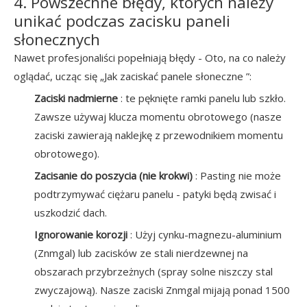
4. Powszechne błędy, których należy
unikać podczas zacisku paneli
słonecznych
Nawet profesjonaliści popełniają błędy - Oto, na co należy
oglądać, ucząc się „Jak zaciskać panele słoneczne ”:
Zaciski nadmierne
: te pęknięte ramki panelu lub szkło.
Zawsze używaj klucza momentu obrotowego (nasze
zaciski zawierają naklejkę z przewodnikiem momentu
obrotowego).
Zacisanie do poszycia (nie krokwi)
: Pasting nie może
podtrzymywać ciężaru panelu - patyki będą zwisać i
uszkodzić dach.
Ignorowanie korozji
: Użyj cynku-magnezu-aluminium
(Znmgal) lub zacisków ze stali nierdzewnej na
obszarach przybrzeżnych (spray solne niszczy stal
zwyczajową). Nasze zaciski Znmgal mijają ponad 1500