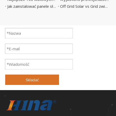
Jak zainstalować panele słoneczne w domu
Off Grid Solar vs Grid związany vs hybryda, który system jest dla Ciebie odpowiedni
Składać