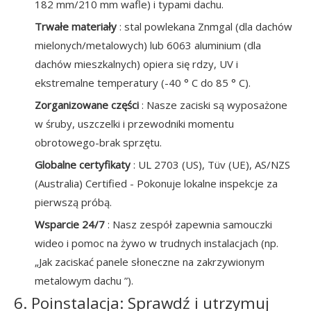
182 mm/210 mm wafle) i typami dachu.
Trwałe materiały
: stal powlekana Znmgal (dla dachów
mielonych/metalowych) lub 6063 aluminium (dla
dachów mieszkalnych) opiera się rdzy, UV i
ekstremalne temperatury (-40 ° C do 85 ° C).
Zorganizowane części
: Nasze zaciski są wyposażone
w śruby, uszczelki i przewodniki momentu
obrotowego-brak sprzętu.
Globalne certyfikaty
: UL 2703 (US), Tüv (UE), AS/NZS
(Australia) Certified - Pokonuje lokalne inspekcje za
pierwszą próbą.
Wsparcie 24/7
: Nasz zespół zapewnia samouczki
wideo i pomoc na żywo w trudnych instalacjach (np.
„Jak zaciskać panele słoneczne na zakrzywionym
metalowym dachu ”).
6. Poinstalacja: Sprawdź i utrzymuj