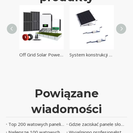
Off Grid Solar Power Akulter Batteel Falter Panele PV Panele
System konstrukcji montowania baletowego panelu z płaskim dachem słonecznym
Metalowy beton typu Solar A Solar Bracket Bracket
Powiązane
wiadomości
Top 200 watowych paneli słonecznych w porównaniu dla 2025
Gdzie zaciskać panele słoneczne
Najlepsze 100 watowych paneli słonecznych do RV i kempingu w 2025
Wyjaśniono profesjonalistę energii słonecznej i wady