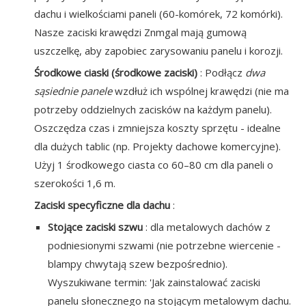
dachu i wielkościami paneli (60-komórek, 72 komórki).
Nasze zaciski krawędzi Znmgal mają gumową
uszczelkę, aby zapobiec zarysowaniu panelu i korozji.
Środkowe ciaski (środkowe zaciski)
: Podłącz
dwa
sąsiednie panele
wzdłuż ich wspólnej krawędzi (nie ma
potrzeby oddzielnych zacisków na każdym panelu).
Oszczędza czas i zmniejsza koszty sprzętu - idealne
dla dużych tablic (np. Projekty dachowe komercyjne).
Użyj 1 środkowego ciasta co 60–80 cm dla paneli o
szerokości 1,6 m.
Zaciski specyficzne dla dachu
:
Stojące zaciski szwu
: dla metalowych dachów z
podniesionymi szwami (nie potrzebne wiercenie -
blampy chwytają szew bezpośrednio).
Wyszukiwane termin: 'Jak zainstalować zaciski
panelu słonecznego na stojącym metalowym dachu.