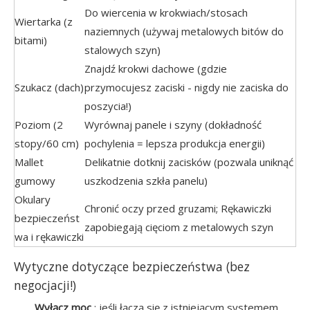
Do wiercenia w krokwiach/stosach
Wiertarka (z
naziemnych (używaj metalowych bitów do
bitami)
stalowych szyn)
Znajdź krokwi dachowe (gdzie
Szukacz (dach)
przymocujesz zaciski - nigdy nie zaciska do
poszycia!)
Poziom (2
Wyrównaj panele i szyny (dokładność
stopy/60 cm)
pochylenia = lepsza produkcja energii)
Mallet
Delikatnie dotknij zacisków (pozwala uniknąć
gumowy
uszkodzenia szkła panelu)
Okulary
Chronić oczy przed gruzami; Rękawiczki
bezpieczeńst
zapobiegają cięciom z metalowych szyn
wa i rękawiczki
Wytyczne dotyczące bezpieczeństwa (bez
negocjacji!)
Wyłącz moc
: jeśli łączą się z istniejącym systemem,