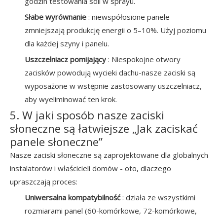
godzin testowania soli w sprayu.
Słabe wyrównanie
: niewspółosione panele
zmniejszają produkcję energii o 5–10%. Użyj poziomu
dla każdej szyny i panelu.
Uszczelniacz pomijający
: Niespokojne otwory
zacisków powodują wycieki dachu-nasze zaciski są
wyposażone w wstępnie zastosowany uszczelniacz,
aby wyeliminować ten krok.
5. W jaki sposób nasze zaciski
słoneczne są łatwiejsze „Jak zaciskać
panele słoneczne”
Nasze zaciski słoneczne są zaprojektowane dla globalnych
instalatorów i właścicieli domów - oto, dlaczego
upraszczają proces:
Uniwersalna kompatybilność
: działa ze wszystkimi
rozmiarami panel (60-komórkowe, 72-komórkowe,