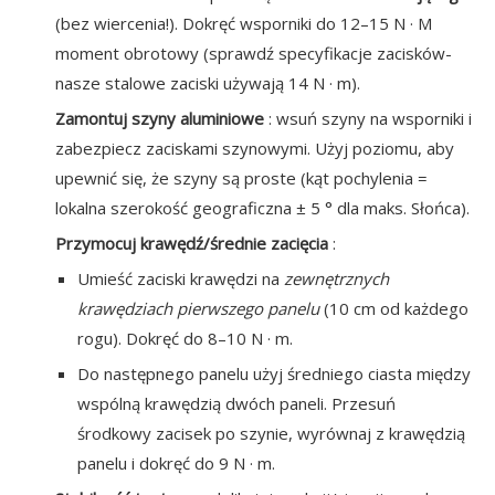
(bez wiercenia!). Dokręć wsporniki do 12–15 N · M
moment obrotowy (sprawdź specyfikacje zacisków-
nasze stalowe zaciski używają 14 N · m).
Zamontuj szyny aluminiowe
: wsuń szyny na wsporniki i
zabezpiecz zaciskami szynowymi. Użyj poziomu, aby
upewnić się, że szyny są proste (kąt pochylenia =
lokalna szerokość geograficzna ± 5 ° dla maks. Słońca).
Przymocuj krawędź/średnie zacięcia
:
Umieść zaciski krawędzi na
zewnętrznych
krawędziach pierwszego panelu
(10 cm od każdego
rogu). Dokręć do 8–10 N · m.
Do następnego panelu użyj średniego ciasta między
wspólną krawędzią dwóch paneli. Przesuń
środkowy zacisek po szynie, wyrównaj z krawędzią
panelu i dokręć do 9 N · m.