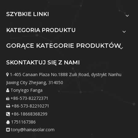
SZYBKIE LINKI
KATEGORIA PRODUKTU
GORĄCE KATEGORIE PRODUKTÓW
SKONTAKTUJ SIĘ Z NAMI
1-405 Canaan Plaza No.1888 Zuili Road, dystrykt Nanhu

Jiaxing City Zhejiang, 314050
Tony’ego Fanga

+86-573-82272371

+86-573-82210271

+86-18668368299

1751167386

tony@hainasolar.com
