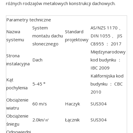
różnych rodzajów metalowych konstrukcji dachowych.
Parametry techniczne
System
AS/NZS 1170 、
Nazwa
Standard
montażu dachu
DIN 1055 、 JIS
systemu
projektowy
słonecznego
C8955 ： 2017
Międzynarodowy
Strona
Dach
kod budynku ：
instalacyjna
IBC 2009
Kalifornijska kod
Kąt
5-45 °
budynku ： CBC
pochylenia
2010
Obciążenie
60 m/s
Haczyk
SUS304
wiatru
Obciążenie
2.0kn/㎡
Łącznik
SUS304
śniegu
Odpowiedni