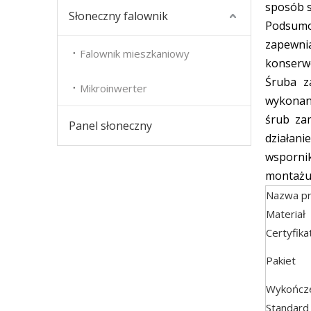
sposób s
Słoneczny falownik
Podsumo
zapewni
Falownik mieszkaniowy
konserwo
Śruba z
Mikroinwerter
wykonane
śrub za
Panel słoneczny
działan
wsporni
montażu,
Nazwa pr
Materiał
Certyfika
Pakiet
Wykończe
Standard