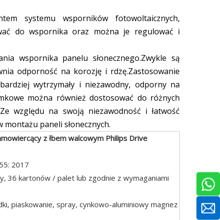
ntem systemu wsporników fotowoltaicznych,
ować do wspornika oraz można je regulować i
nia wspornika panelu słonecznego.Zwykle są
wnia odporność na korozję i rdzę.Zastosowanie
 bardziej wytrzymały i niezawodny, odporny na
zamkowe można również dostosować do różnych
ba.Ze względu na swoją niezawodność i łatwość
w montażu paneli słonecznych.
amowiercący z łbem walcowym Philips Drive
55: 2017
ty, 36 kartonów / palet lub zgodnie z wymaganiami
dki, piaskowanie, spray, cynkowo-aluminiowy magnez