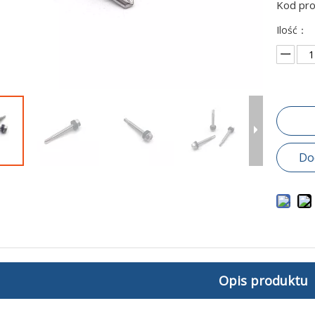
Kod pr
Ilość：
Do
Opis produktu