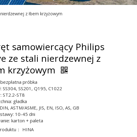
li nierdzewnej z łbem krzyżowym
ęt samowiercący Philips
e ze stali nierdzewnej z
m krzyżowym
 bezpłatna próbka
ł: SS304, SS201, Q195, C1022
: ST2.2-ST8
chnia: gładka
DIN, ASTM/ASME, JIS, EN, ISO, AS, GB
stawy: 10-45 dni
nie: karton + paleta
produktu：
HINA