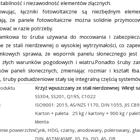
tabilność i niezawodność elementów złącznych.
wując, łączniki fotowoltaiczne są niezbędnym eleme
ają, że panele fotowoltaiczne można solidnie przymoc
wać w razie potrzeby.
amkowa to śruba używana do mocowania i zabezpiecza
 ze stali nierdzewnej o wysokiej wytrzymałości, co zape
mkowych sprawia, że ​​wspornik panelu słonecznego jest
ie złych warunków pogodowych i wiatru.Ponadto śruby 
ków paneli słonecznych, zmieniając rozmiar i kształt ł
 śruby podsadzeniowe stały się integralną częścią systemó
oduktu
Krzyż wpuszczany ze stali nierdzewnej Wkręt s
SS304, SS201, Q195, C1022
t
ISO9001: 2015, AS/NZS 1170, DIN 1055, JIS C89
Karton + paleta 25 kg / kartony + 900 kg / pale
klienta
nie powierzchni
Cynk, HDG, czarny, anodowany, polerowany, gła
DIN, ASTM/ASME, JIS, En, ISO, AS, GB