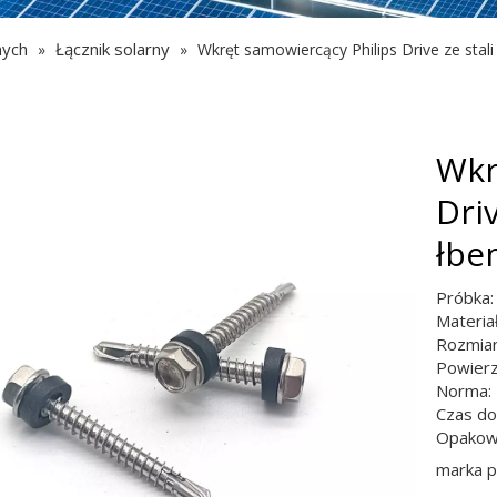
nych
Łącznik solarny
»
»
Wkręt samowiercący Philips Drive ze sta
Wkr
Driv
łbe
Próbka:
Materia
Rozmiar
Powierz
Norma: 
Czas do
Opakowa
marka 