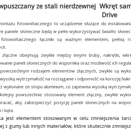
 wpuszczany ze stali nierdzewnej Wkręt sa
Drive
ontażu fotowoltaicznego to urządzenie służące do instalowani
że panele słoneczne będą w pełni wykorzystywać światło słonec
fotowoltaicznego łączniki są ważnym elementem, pełnią ro
ch.
 złączne obejmują zwykle między innymi śruby, nakrętki, wkr
anie paneli słonecznych do wspornika oraz możliwość ich regulacj
 powszechnym rodzajem elementów złącznych, zwykle są wykon
wysoką wytrzymałość na rozciąganie i odporność na korozję.Nakr
ż wykonane ze stopu aluminium, co zapewnia wysoką wytrzymałoś
 kolejny powszechnie stosowany element złączny, zwykle wykon
racać, aby zabezpieczyć pozycję paneli słonecznych na wspor
 i kąta.
ka jest elementem stosowanym w celu zmniejszenia tarc
iej z gumy lub innych materiałów, które skutecznie zmniejs