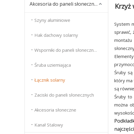
Akcesoria do paneli słonecznych
Krzyż
Szyny aluminiowe
System m
sprawić, 
Hak dachowy solarny
montażu 
słoneczny
Wsporniki do paneli słonecznych
Elementy
przymocow
Śruba uziemiająca
Śruby są
Łącznik solarny
który ma 
są równie
Zaciski do paneli słonecznych
Śruby to
można ob
Akcesoria słoneczne
wysokości
Podkład
Kanał Stalowy
najczęśc