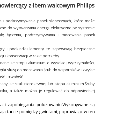
mowiercący z łbem walcowym Philips
a i podtrzymywania paneli słonecznych, które może
zne do wytwarzania energii elektrycznej.W systemie
lę łączenia, podtrzymywania i mocowania paneli
ęty i podkładki.Elementy te zapewniają bezpieczne
i i konserwacji w razie potrzeby.
ane ze stopu aluminium o wysokiej wytrzymałości,
ętki służą do mocowania śrub do wsporników i zwykle
ć i trwałość.
any ze stali nierdzewnej lub stopu aluminium.Śruby
niku, a także można je regulować do odpowiedniej
ia i zapobiegania poluzowaniu.Wykonywane są
zają tarcie pomiędzy gwintami, poprawiając w ten