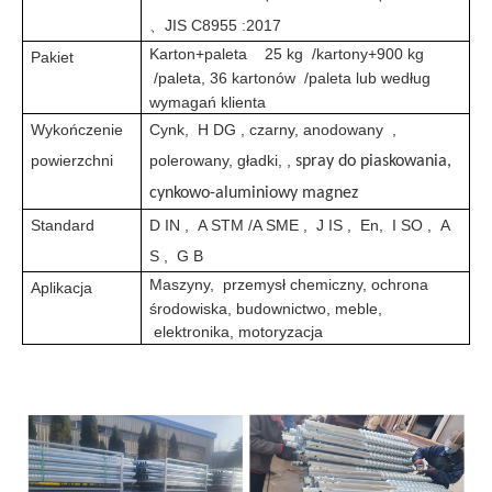
JIS C8955
2017
、
:
Karton+paleta
25 kg
/kartony+900 kg
Pakiet
/paleta, 36 kartonów
/paleta lub według
wymagań klienta
Wykończenie
Cynk,
H
DG
, czarny, anodowany
,
powierzchni
polerowany, gładki,
,
spray do piaskowania,
cynkowo-aluminiowy magnez
Standard
D
IN
,
A
STM
/A
SME
,
J
IS
,
En,
I
SO
,
A
S
,
G
B
Maszyny,
przemysł chemiczny, ochrona
Aplikacja
środowiska, budownictwo, meble,
elektronika, motoryzacja