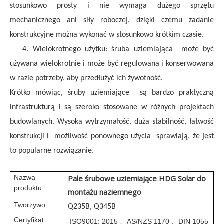
stosunkowo prosty i nie wymaga dużego sprzętu
mechanicznego ani siły roboczej, dzięki czemu zadanie
konstrukcyjne można wykonać w stosunkowo krótkim czasie.
4. Wielokrotnego użytku:
śruba uziemiająca
może być
używana wielokrotnie i może być regulowana i konserwowana
w razie potrzeby, aby przedłużyć ich żywotność.
Krótko mówiąc,
śruby uziemiające
są bardzo praktyczną
infrastrukturą i są szeroko stosowane w różnych projektach
budowlanych. Wysoka wytrzymałość, duża stabilność, łatwość
konstrukcji i
możliwość ponownego użycia
sprawiają, że jest
to popularne rozwiązanie.
Nazwa
Pale śrubowe uziemiające HDG Solar do
produktu
montażu naziemnego
Tworzywo
Q235B, Q345B
Certyfikat
ISO9001: 2015
AS/NZS 1170
DIN 1055
、
、