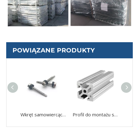
POWIĄZANE PRODUKTY
Wkręt samowiercący Philips Drive ze stali nierdzewnej z łbem krzyżowym
Profil do montażu solarnego Aluminiowy profil aluminiowy 20x20