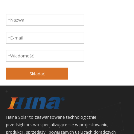
Składać
Haina Solar to zaawansowane technologicznie
przedsiębiorstwo specjalizujące się w projektowaniu,
produkcji, sprzedaży i powiązanych usługach doradczych